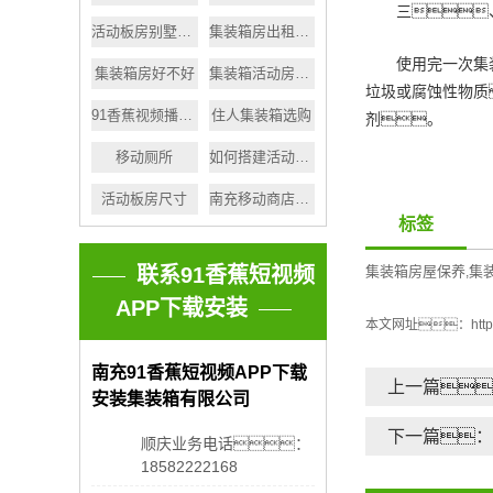
三
活动板房别墅风格
集装箱房出租厂家
使用完一次集
集装箱房好不好
集装箱活动房质量
垃圾或腐蚀性物质
91香蕉视频播放器生产
住人集装箱选购
剂。
移动厕所
如何搭建活动板房
活动板房尺寸
南充移动商店出售
标签
联系91香蕉短视频
集装箱房屋保养
集
,
APP下载安装
本文网址：
htt
南充91香蕉短视频APP下载
上一篇
安装集装箱有限公司
下一篇：
顺庆业务电话：
18582222168