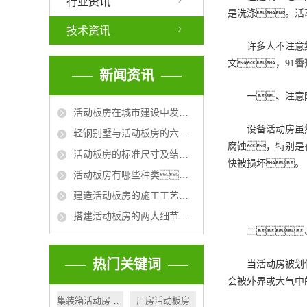
门禁
行业资讯
是洗涤。活
平板箱
技术资讯
许多人不注意
小店
文，
91
新闻资讯
折叠箱
一、注意
活动板房在城市建设中发挥的作用
设备活动房虽
轻钢别墅与活动板房的六大区别
腐蚀，特别是
活动板房的标准尺寸及结构规格详解
快被损坏。
活动板房有哪些种类？
建造活动板房的施工工艺及要求
搭建活动板房的两大细节问题
二
热门关键词
当活动房被划
会被外界或大气中
集装箱活动房岗亭
厂房活动板房