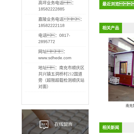
高坪业务电话：
最近浏览
18582222885
嘉陵业务电话：
18582222118
相关产品
电话：0817-
2895772
网址：
www.sdhede.com
地址：
南充市顺庆区
共兴镇五洞桥村212国道
旁（超限超载检测顺庆站
对面）
集装箱房出租
集装箱房出租
南充
相关新闻