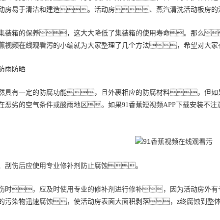
动房易于清洁和建造。活动房、蒸汽清洗活动板房的
集装箱的保养，这大大降低了集装箱的使用寿命。那么
香蕉视频在线观看污
的小编就为大家整理了几个方法，希望对大家
防雨防晒
然具有一定的防腐功能，且外裹相应的防腐材料，但如
在恶劣的空气条件或酸雨地区。如果91香蕉短视频APP下载安装不
、刮伤后应使用专业修补剂防止腐蚀。
伤时，应及时使用专业的修补剂进行修补，因为活动房外有
的污染物迅速腐蚀，使活动房表面大面积剥落，z终腐蚀到整