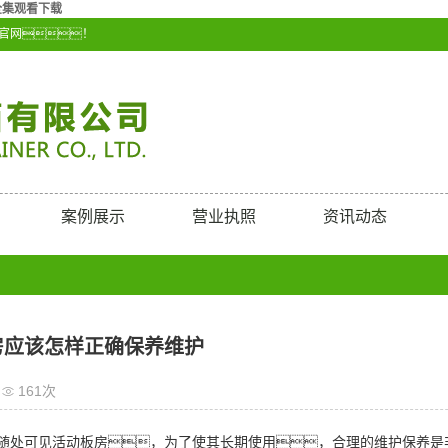
全集观看下载
司官网！
案例展示
营业执照
资讯动态
房应该怎样正确保养维护
161次
随处可见活动板房，为了使其长期使用，合理的维护保养是